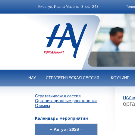
г. Киев, ул. Ивана Мазепы, 3, оф. 248
Теле
НАУ
СТРАТЕГИЧЕСКАЯ СЕССИЯ
КОУЧИНГ
Стратегическая сессия
НАУ к
Организационные расстановки
орг
Отзывы
Календарь мероприятий
«
Август 2026
»