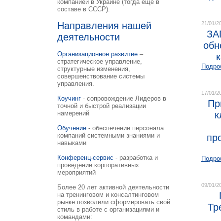
компанией в Украине (тогда еще в
составе в СССР).
Направления нашей
21/01/2
ЗА
деятельности
обн
Организационное развитие
–
стратегическое управление,
Подро
структурные изменения,
совершенствование системы
управления.
17/01/2
Коучинг
- сопровождение Лидеров в
Пр
точной и быстрой реализации
намерений
к
Обучение
- обеспечение персонала
компаний системными знаниями и
пр
навыками
Конференц-сервис
- разработка и
Подро
проведение корпоративных
мероприятий
09/01/2
Более 20 лет активной деятельности
на тренинговом и консалтинговом
рынке позволили сформировать свой
Тр
стиль в работе с организациями и
командами: