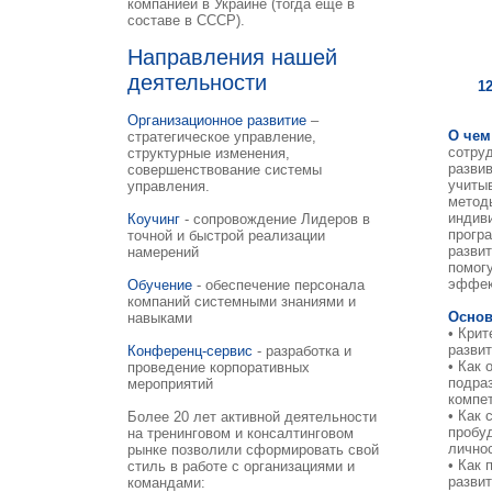
компанией в Украине (тогда еще в
составе в СССР).
Направления нашей
деятельности
1
Организационное развитие
–
О чем
стратегическое управление,
сотру
структурные изменения,
развив
совершенствование системы
учиты
управления.
метод
индиви
Коучинг
- сопровождение Лидеров в
програ
точной и быстрой реализации
развит
намерений
помог
эффек
Обучение
- обеспечение персонала
компаний системными знаниями и
Основ
навыками
• Крит
разви
Конференц-сервис
- разработка и
• Как 
проведение корпоративных
подра
мероприятий
компе
• Как 
Более 20 лет активной деятельности
пробу
на тренинговом и консалтинговом
личнос
рынке позволили сформировать свой
• Как 
стиль в работе с организациями и
разви
командами: