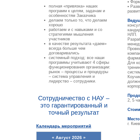
• Фор
полная «привязка» наших
• Разв
программ к целям, задачам и
развит
особенностям Заказчика
делаем только то, что делаем
Веду
хорошо
консу
работаем и с навыками и со
кандид
стратегиями мышления
НЛП.
участников
Разраб
в качестве результата «даем»
менед
всегда больше чем
Прове
договаривались
компан
системный подход: все наши
фарма
программы учитывают 4 сферы
Для к
функционирования организации:
трени
рынок – процессы и процедуры
систем
– система управления и
Коучин
лидерство – сотрудники.
должн
корпо
Продо
Сотрудничество с НАУ –
2, 5 ч
это гарантированный и
Стоим
точный результат
Место
г. Кие
Календарь мероприятий
«
Август 2026
»