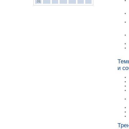
31
Тем
и с
Тре