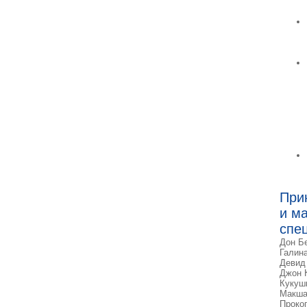
При
и м
спе
Дон Бе
Галин
Девид 
Джон 
Кукуш
Макша
Проко